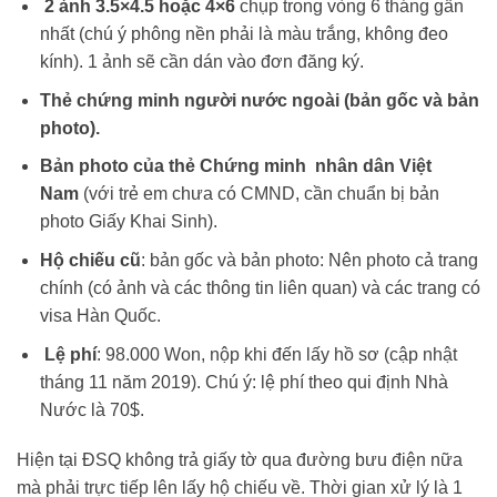
2 ảnh 3.5×4.5 hoặc 4×6
chụp trong vòng 6 tháng gần
nhất (chú ý phông nền phải là màu trắng, không đeo
kính). 1 ảnh sẽ cần dán vào đơn đăng ký.
Thẻ chứng minh người nước ngoài (bản gốc và bản
photo).
Bản photo của thẻ Chứng minh nhân dân Việt
Nam
(với trẻ em chưa có CMND, cần chuẩn bị bản
photo Giấy Khai Sinh).
Hộ chiếu cũ
: bản gốc và bản photo: Nên photo cả trang
chính (có ảnh và các thông tin liên quan) và các trang có
visa Hàn Quốc.
Lệ phí
: 98.000 Won, nộp khi đến lấy hồ sơ (cập nhật
tháng 11 năm 2019). Chú ý: lệ phí theo qui định Nhà
Nước là 70$.
Hiện tại ĐSQ không trả giấy tờ qua đường bưu điện nữa
mà phải trực tiếp lên lấy hộ chiếu về. Thời gian xử lý là 1