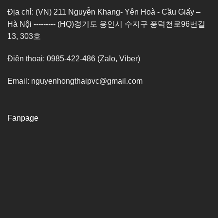
Địa chỉ: (VN) 211 Nguyễn Khang- Yên Hoà - Cầu Giấy –
Hà Nội --------- (HQ)경기도 용인시 수지구 풍덕천로96번길
13, 303호
Điện thoại: 0985-422-486 (Zalo, Viber)
Email: nguyenhongthaipvc@gmail.com
Fanpage