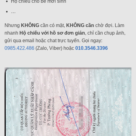
Hộ chiếu cho bé mới sinh
…
Nhưng
KHÔNG
cần có mặt,
KHÔNG cần
chờ đợi. Làm
nhanh
Hộ chiếu với hồ sơ đơn giản
, chỉ cần chụp ảnh,
gửi qua email hoặc chat trực tuyến. Gọi ngay:
0985.422.486
(Zalo, Viber) hoặc
010.3546.3396