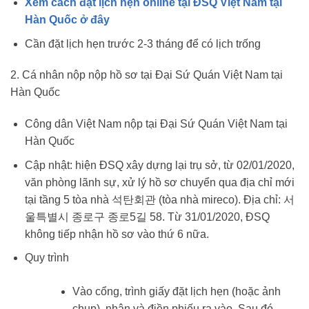
Xem cách đặt lịch hẹn online tại ĐSQ Việt Nam tại
Hàn Quốc ở đây
Cần đặt lịch hẹn trước 2-3 tháng để có lịch trống
2. Cá nhân nộp nộp hồ sơ tại Đại Sứ Quán Việt Nam tại
Hàn Quốc
Công dân Việt Nam nộp tại Đại Sứ Quán Việt Nam tại
Hàn Quốc
Cập nhật: hiện ĐSQ xây dựng lại trụ sở, từ 02/01/2020,
văn phòng lãnh sự, xử lý hồ sơ chuyển qua địa chỉ mới
tại tầng 5 tòa nhà 석탄회관 (tòa nhà mireco). Địa chỉ: 서
울특별시 종로구 종로5길 58. Từ 31/01/2020, ĐSQ
không tiếp nhận hồ sơ vào thứ 6 nữa.
Quy trình
Vào cổng, trình giấy đặt lịch hẹn (hoặc ảnh
chụp), nhận và điền phiếu ra vào. Sau đó