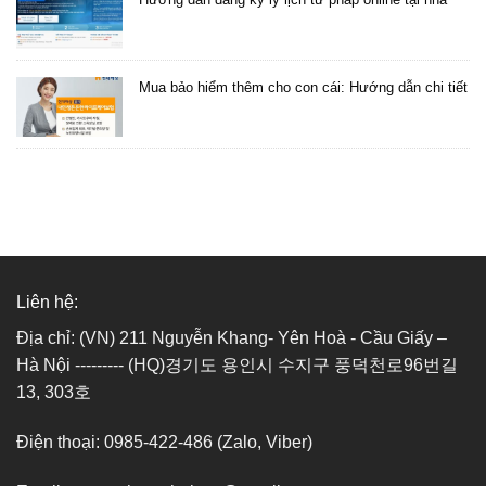
Mua bảo hiểm thêm cho con cái: Hướng dẫn chi tiết
Liên hệ:
Địa chỉ: (VN) 211 Nguyễn Khang- Yên Hoà - Cầu Giấy –
Hà Nội --------- (HQ)경기도 용인시 수지구 풍덕천로96번길
13, 303호
Điện thoại: 0985-422-486 (Zalo, Viber)