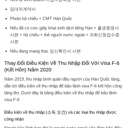
임대차계약서
Photo hộ chiếu + CMT Hàn Quốc
Nếu đã có con: giấy khai sinh dịch tiếng Hàn + 출생증명서
사본 + hộ chiếu + thẻ người nước ngoài + 귀화신청접수증
사본
Nếu đang mang thai: 임신확인서 사본
Thay Đổi Điều Kiện Về Thu Nhập Đối Với Visa F-6
(Kết Hôn) Năm 2020
Năm 2019, thu nhập bình quân đầu người của Hàn Quốc tăng,
dẫn tới điều kiện về thu nhập để bảo lãnh visa F-6 kết hôn cũng
tăng lên. Dưới đây là bảng điều kiện về thu nhập để bảo lãnh
visa F-6
Điều kiện về thu nhập (소득 요건) và các loại thu nhập được
công nhận
Người bảo lãnh bạn đời là người nước ngoài cần đảm bão điều