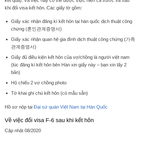
kết quả). Và việc này có thể được thực hiện cả trước và sau
khi đổi visa kết hôn. Các giấy tờ gồm:
Giấy xác nhận đăng kí kết hôn tại hàn quốc dịch thuật công
chứng (혼인관계증명서)
Giấy xác nhận quan hệ gia đình dịch thuật công chứng (가족
관계증명서)
Giấy đủ điều kiện kết hôn của vợ/chồng là người việt nam
(lúc đăng kí kết hôn bên Hàn xin giấy này – bạn xin lấy 2
bản)
Hộ chiếu 2 vợ chồng photo
Tờ khai ghi chú kết hôn (có mẫu sẵn)
Hồ sơ nộp tại
Đại sứ quán Việt Nam tại Hàn Quốc
Về việc đổi visa F-6 sau khi kết hôn
Cập nhật 08/2020