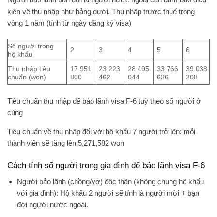
kiện về thu nhập như bảng dưới. Thu nhập trước thuế trong
vòng 1 năm (tính từ ngày đăng ký visa)
Số người trong
2
3
4
5
6
hộ khẩu
Thu nhập tiêu
17 951
23 223
28 495
33 766
39 038
chuẩn (won)
800
462
044
626
208
Tiêu chuẩn thu nhập để bảo lãnh visa F-6 tuỳ theo số người ở
cùng
Tiêu chuẩn về thu nhập đối với hộ khẩu 7 người trở lên: mỗi
thành viên sẽ tăng lên 5,271,582 won
Cách tính số người trong gia đình để bảo lãnh visa F-6
Người bảo lãnh (chồng/vợ) độc thân (không chung hộ khẩu
với gia đình): Hộ khẩu 2 người sẽ tính là người mời + bạn
đời người nước ngoài.