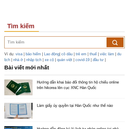
Tìm kiếm
Ví dụ:
visa
|
bảo hiểm
|
Lao động
|
cô dâu
|
trẻ em
|
thuế
|
việc làm
|
du
lịch
|
nhà ở
|
nhập tịch
|
xe cộ
|
quán việt
|
covid-19
|
đầu tư
|
Bài viết mới nhất
Hướng dẫn khai báo đổi thông tin hộ chiếu online
trên hikorea lên cục XNC Hàn Quốc
Làm giấy ủy quyền tại Hàn Quốc như thế nào
Hướng dẫn đăng ký lý lịch tư pháp online tại nhà