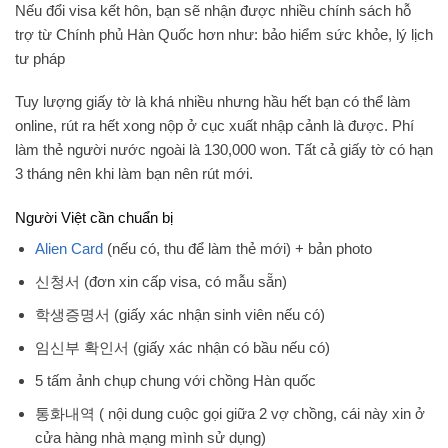
Nếu đổi visa kết hôn, bạn sẽ nhận được nhiều chính sách hỗ
trợ từ Chính phủ Hàn Quốc hơn như: bảo hiểm sức khỏe, lý lịch
tư pháp
Tuy lượng giấy tờ là khá nhiều nhưng hầu hết bạn có thể làm
online, rút ra hết xong nộp ở cục xuất nhập cảnh là được. Phí
làm thẻ người nước ngoài là 130,000 won. Tất cả giấy tờ có hạn
3 tháng nên khi làm bạn nên rút mới.
Người Việt cần chuẩn bị
Alien Card
(nếu có, thu để làm thẻ mới) + bản photo
신청서 (đơn xin cấp visa, có mẫu sẵn)
학생증명서 (giấy xác nhận sinh viên nếu có)
임신부 확인서 (giấy xác nhận có bầu nếu có)
5 tấm ảnh chụp chung với chồng Hàn quốc
통화내역 ( nội dung cuộc gọi giữa 2 vợ chồng, cái này xin ở
cửa hàng nhà mạng mình sử dụng)