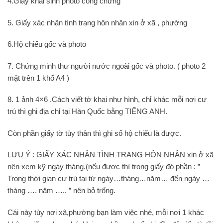
4.Giấy khai sinh photo công chứng
5. Giấy xác nhận tình trạng hôn nhân xin ở xã , phường
6.Hộ chiếu gốc và photo
7. Chứng minh thư người nước ngoài gốc và photo. ( photo 2
mặt trên 1 khổ A4 )
8. 1 ảnh 4×6 .Cách viết tờ khai như hình, chỉ khác mỗi nơi cư
trú thì ghi địa chỉ tại Hàn Quốc bằng TIẾNG ANH.
Còn phần giấy tờ tùy thân thì ghi số hộ chiếu là được.
LƯU Ý : GIẤY XÁC NHẬN TÌNH TRẠNG HÔN NHÂN xin ở xã
nên xem kỹ ngày tháng.(nếu được thì trong giấy đó phần : ”
Trong thời gian cư trú tại từ ngày…tháng…năm… đến ngày …
tháng …. năm ….. ” nên bỏ trống.
Cái này tùy nơi xã,phường bạn làm việc nhé, mỗi nơi 1 khác